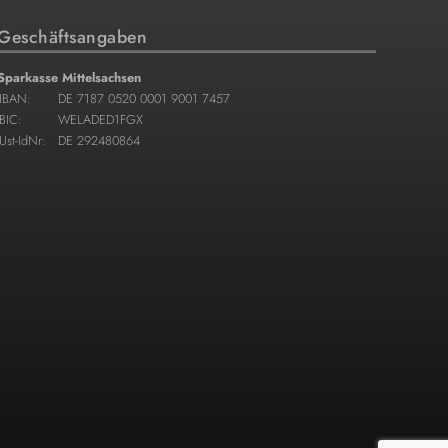
Geschäftsangaben
Sparkasse Mittelsachsen
IBAN:
DE 7187 0520 0001 9001 7457
BIC:
WELADED1FGX
Ust-IdNr:
DE 292480864