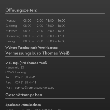
Öffnungszeiten:
Montag
08:00 – 12:00
13:00 – 16:00
Dienstag
08:00 – 12:00
13:00 – 16:00
Mittwoch
08:00 – 12:00
13:00 – 16:00
Donnerstag
08:00 – 12:00
13:00 – 17:00
Freitag
08:00 – 12:00
13:00 – 16:00
Weitere Termine nach Vereinbarung
Ver­mes­sungs­bü­ro Tho­mas Weiß
Dipl.-Ing. (FH) Tho­mas Weiß
Häu­er­steig 33
09599 Frei­berg
Tel.:
03731 38 44-0
Fax:
03731 38 44-11
Mail:
ser­vice@ver­mes­sung-weiss.eu
Geschäftsangaben
Sparkasse Mittelsachsen
IBAN:
DE 7187 0520 0001 9001 7457